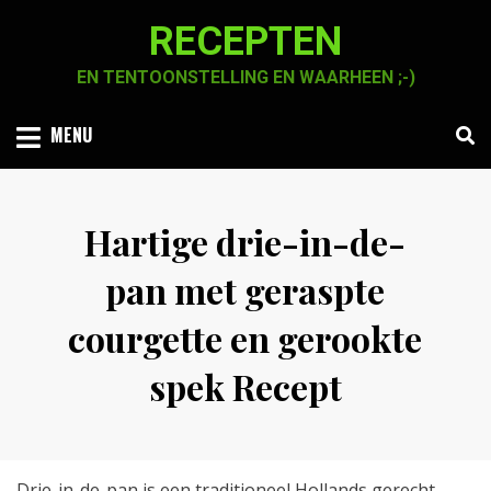
Skip
RECEPTEN
to
content
EN TENTOONSTELLING EN WAARHEEN ;-)
MENU
Hartige drie-in-de-
pan met geraspte
courgette en gerookte
spek Recept
Posted
by
24 september 2020
Chaja Smook
on
Drie-in-de-pan is een traditioneel Hollands gerecht