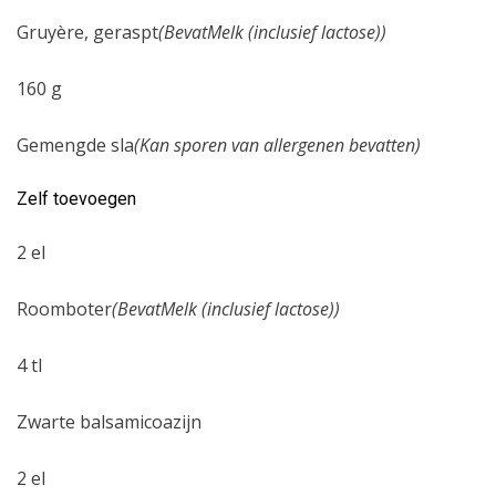
Gruyère, geraspt
(BevatMelk (inclusief lactose))
160 g
Gemengde sla
(Kan sporen van allergenen bevatten)
Zelf toevoegen
2 el
Roomboter
(BevatMelk (inclusief lactose))
4 tl
Zwarte balsamicoazijn
2 el