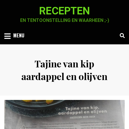
Skip
RECEPTEN
to
content
EN TENTOONSTELLING EN WAARHEEN ;-)
MENU
Tajine van kip
aardappel en olijven
Posted
by
6 september 2020
Chaja Smook
on