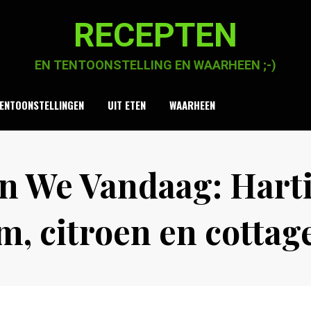
RECEPTEN
EN TENTOONSTELLING EN WAARHEEN ;-)
ENTOONSTELLINGEN
UIT ETEN
WAARHEEN
n We Vandaag: Harti
m, citroen en cottag
Posted
by
14 november 2020
Chaja Smook
on