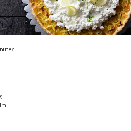
minuten
g
alm