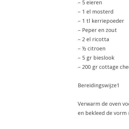
– 5 eieren
– 1 el mosterd
– 1 tl kerriepoeder
– Peper en zout
– 2 el ricotta
– ½ citroen
– 5 gr bieslook
– 200 gr cottage ch
Bereidingswijze1
Verwarm de oven voo
en bekleed de vorm 