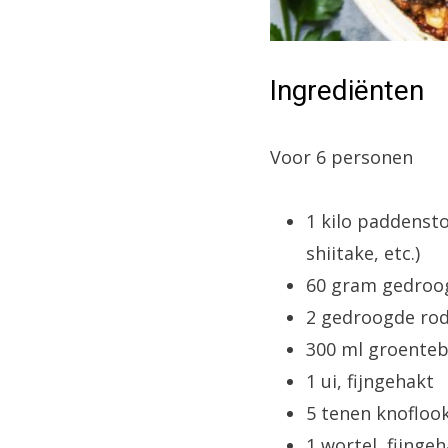
Ingrediënten
Voor 6 personen
1 kilo paddenst
shiitake, etc.)
60 gram gedroog
2 gedroogde ro
300 ml groenteb
1 ui, fijngehakt
5 tenen knoflook
1 wortel, fijnge