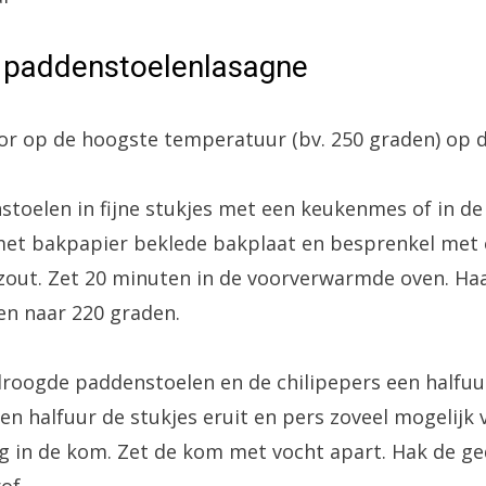
 paddenstoelenlasagne
r op de hoogste temperatuur (bv. 250 graden) op d
stoelen in fijne stukjes met een keukenmes of in d
 met bakpapier beklede bakplaat en besprenkel met 
f zout. Zet 20 minuten in de voorverwarmde oven. Haa
en naar 220 graden.
droogde paddenstoelen en de chilipepers een halfu
en halfuur de stukjes eruit en pers zoveel mogelijk 
g in de kom. Zet de kom met vocht apart. Hak de g
of.