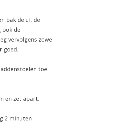
n bak de ui, de
g ook de
oeg vervolgens zowel
r goed.
paddenstoelen toe
 en zet apart.
og 2 minuten