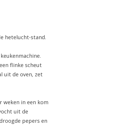
e hetelucht-stand.
e keukenmachine.
een flinke scheut
l uit de oven, zet
ur weken in een kom
vocht uit de
edroogde pepers en