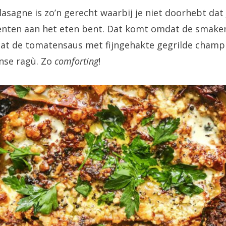
sagne is zo’n gerecht waarbij je niet doorhebt dat j
oenten aan het eten bent. Dat komt omdat de smak
dat de tomatensaus met fijngehakte gegrilde champ
anse ragù. Zo
comforting
!