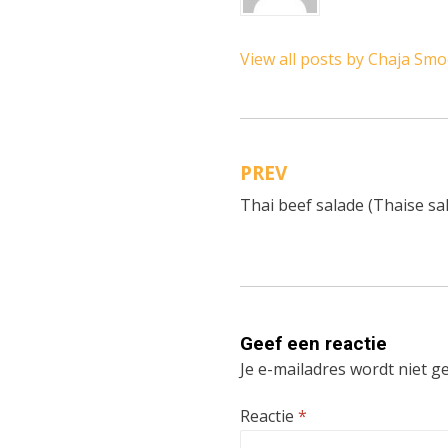
View all posts by Chaja Sm
PREV
Bericht
Thai beef salade (Thaise sa
navigatie
Geef een reactie
Je e-mailadres wordt niet g
Reactie
*