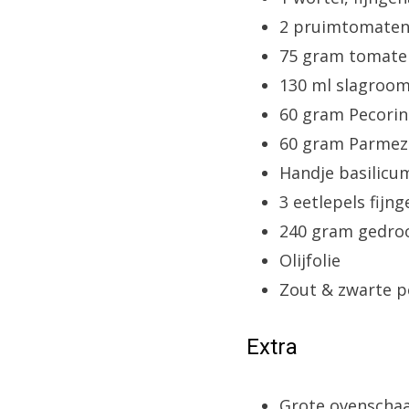
2 pruimtomaten,
75 gram tomate
130 ml slagroo
60 gram Pecorin
60 gram Parmeza
Handje basilicum
3 eetlepels fijn
240 gram gedroo
Olijfolie
Zout & zwarte 
Extra
Grote ovenschaa