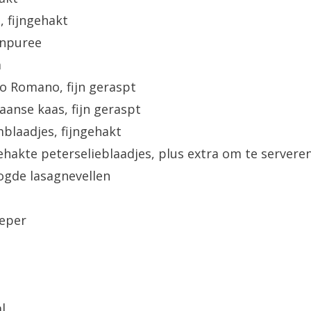
 fijngehakt
npuree
m
o Romano, fijn geraspt
anse kaas, fijn geraspt
blaadjes, fijngehakt
gehakte peterselieblaadjes, plus extra om te servere
gde lasagnevellen
peper
l