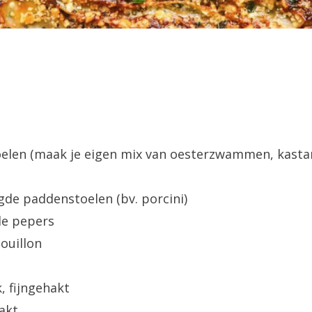
oelen (maak je eigen mix van oesterzwammen, kast
de paddenstoelen (bv. porcini)
de pepers
ouillon
, fijngehakt
hakt