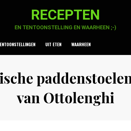
RECEPTEN
EN TENTOONSTELLING EN WAARHEEN ;-)
ENTOONSTELLINGEN
UIT ETEN
WAARHEEN
ische paddenstoele
van Ottolenghi
Posted
by
28 december 2020
Chaja Smook
on