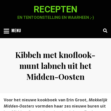
Skip
RECEPTEN
to
content
EN TENTOONSTELLING EN WAARHEEN ;-)
MENU
Kibbeh met knoflook-
munt labneh uit het
Midden-Oosten
Posted
by
16 januari 2021
Chaja Smook
on
Voor het nieuwe kookboek van Erin Groot,
Makkelijk
Midden-Oosters
vormden haar zes nieuwe buren uit