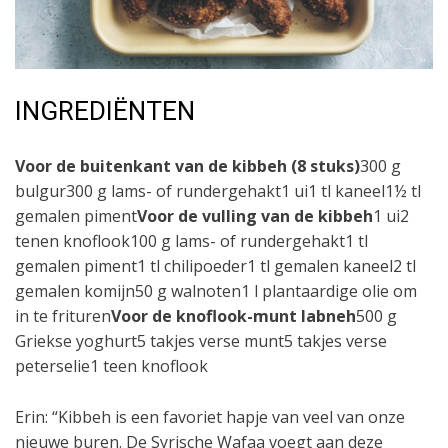
INGREDIËNTEN
Voor de buitenkant van de kibbeh (8 stuks)
300 g
bulgur300 g lams- of rundergehakt1 ui1 tl kaneel1½ tl
gemalen piment
Voor de vulling van de kibbeh
1 ui2
tenen knoflook100 g lams- of rundergehakt1 tl
gemalen piment1 tl chilipoeder1 tl gemalen kaneel2 tl
gemalen komijn50 g walnoten1 l plantaardige olie om
in te frituren
Voor de knoflook-munt labneh
500 g
Griekse yoghurt5 takjes verse munt5 takjes verse
peterselie1 teen knoflook
Erin: “Kibbeh is een favoriet hapje van veel van onze
nieuwe buren. De Syrische Wafaa voegt aan deze