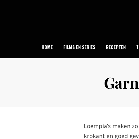
Skip
to
content
HOME
FILMS EN SERIES
RECEPTEN
T
Garn
Loempia’s maken zon
krokant en goed gevu