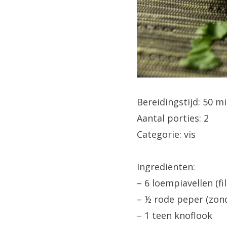
Bereidingstijd: 50 m
Aantal porties: 2
Categorie: vis
Ingrediënten:
– 6 loempiavellen (fi
– ½ rode peper (zond
– 1 teen knoflook