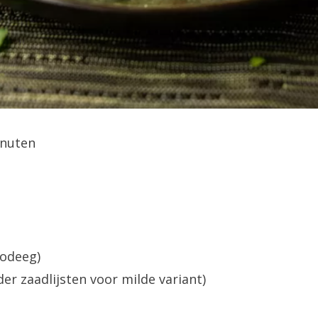
inuten
lodeeg)
er zaadlijsten voor milde variant)