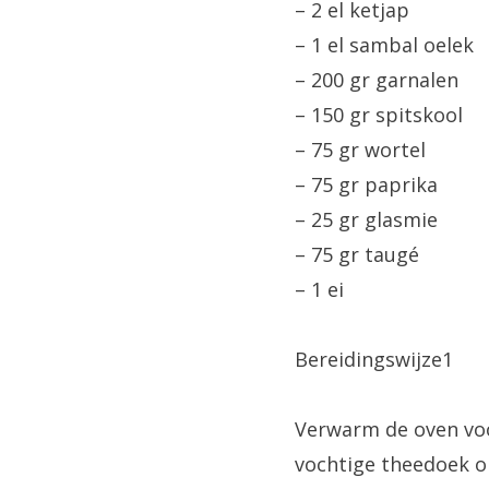
– 2 el ketjap
– 1 el sambal oelek
– 200 gr garnalen
– 150 gr spitskool
– 75 gr wortel
– 75 gr paprika
– 25 gr glasmie
– 75 gr taugé
– 1 ei
Bereidingswijze1
Verwarm de oven voor
vochtige theedoek on