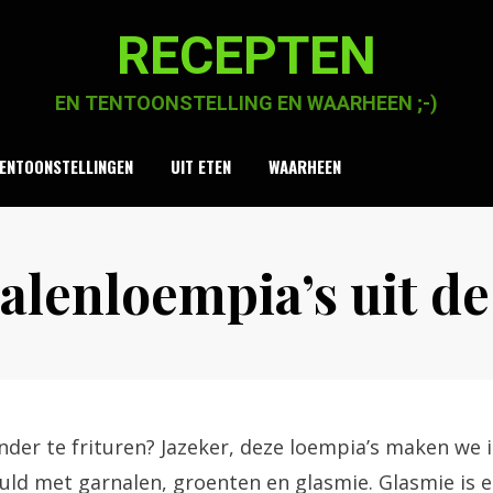
RECEPTEN
EN TENTOONSTELLING EN WAARHEEN ;-)
ENTOONSTELLINGEN
UIT ETEN
WAARHEEN
alenloempia’s uit de
Posted
by
19 februari 2021
Chaja Smook
on
der te frituren? Jazeker, deze loempia’s maken we i
ld met garnalen, groenten en glasmie. Glasmie is e