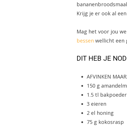
bananenbroodsmaak d
Krijg je er ook al e
Mag het voor jou we
bessen
wellicht een 
DIT HEB JE NOD
AFVINKEN MAAR
150 g amandelm
1.5 tl bakpoeder
3 eieren
2 el honing
75 g kokosrasp