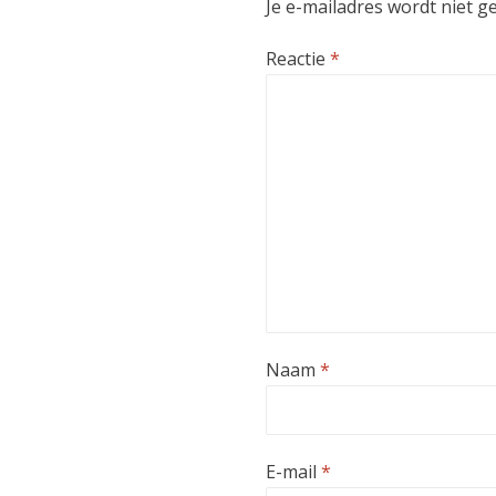
Je e-mailadres wordt niet g
Reactie
*
Naam
*
E-mail
*