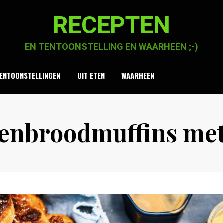
RECEPTEN
EN TENTOONSTELLING EN WAARHEEN ;-)
ENTOONSTELLINGEN
UIT ETEN
WAARHEEN
enbroodmuffins met
Posted
by
10 maart 2021
Chaja Smook
on