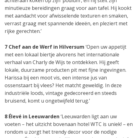
achteraan koken op zijn ‘podium’, en hij stelt zijn
minutieuze bereidingen graag voor aan tafel. Hij kookt
met aandacht voor afwisselende texturen en smaken,
verrast graag met spannende ideeën, en pleziert met
rijke gerechten.’
7 Chef aan de Werf in Hilversum
‘Open uw appetijt
met een lokaal biertje alvorens het internationale
verhaal van Charly de Wijs te ontdekken. Hij geeft
lokale, duurzame producten pit met fijne ingevingen.
Harissa bij een moot vis, een intense jus van
ossenstaart bij vlees? Het matcht geweldig. In deze
industriële loods, vintage gedecoreerd en steeds
bruisend, komt u ongetwijfeld terug.’
8 Élevé in Leeuwarden
‘Leeuwarden ligt aan uw
voeten – het uitzicht bovenaan hotel WTC is uniek! – en
rondom u zorgt het trendy decor voor de nodige