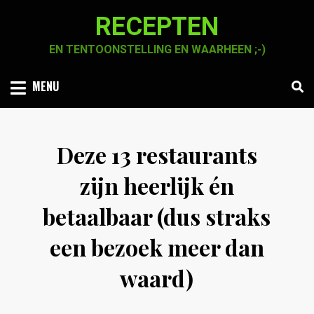
Skip
RECEPTEN
to
content
EN TENTOONSTELLING EN WAARHEEN ;-)
MENU
Deze 13 restaurants
zijn heerlijk én
betaalbaar (dus straks
een bezoek meer dan
waard)
Posted
by
17 maart 2021
jw