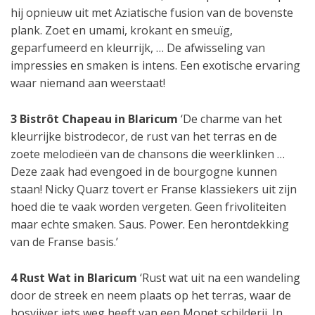
hij opnieuw uit met Aziatische fusion van de bovenste
plank. Zoet en umami, krokant en smeuïg,
geparfumeerd en kleurrijk, … De afwisseling van
impressies en smaken is intens. Een exotische ervaring
waar niemand aan weerstaat!
3 Bistrôt Chapeau in Blaricum
‘De charme van het
kleurrijke bistrodecor, de rust van het terras en de
zoete melodieën van de chansons die weerklinken …
Deze zaak had evengoed in de bourgogne kunnen
staan! Nicky Quarz tovert er Franse klassiekers uit zijn
hoed die te vaak worden vergeten. Geen frivoliteiten
maar echte smaken. Saus. Power. Een herontdekking
van de Franse basis.’
4 Rust Wat in Blaricum
‘Rust wat uit na een wandeling
door de streek en neem plaats op het terras, waar de
bosvijver iets weg heeft van een Monet schilderij. In