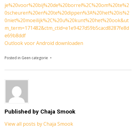
je%20voor%20bij%20de%20borrel%2C%20om%20te%2
0scheuren%20en%20te%20dippen%3A%20het%20is%2
0niet%20moeilijk%2C%20u%20kunt%20het%20ook&ut
m_term=171482&ctm_ctid=e1e9427d59b5cacd8287fe8d
e69b8ddf
Outlook voor Android downloaden
Posted in
Geen categorie
Published by
Chaja Smook
View all posts by Chaja Smook