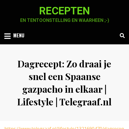
Skip
RECEPTEN
to
content
EN TENTOONSTELLING EN WAARHEEN ;-)
MENU
Dagrecept: Zo draai je
snel een Spaanse
gazpacho in elkaar |
Lifestyle | Telegraaf.nl
Posted
by
2 juli 2021
Chaja Smook
on
https://www.telegraaf.nl/lifestyle/1321690470/dagrecep