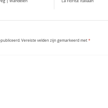
Weg | Wandelen
La Fiorita: Italiaan
epubliceerd.
Vereiste velden zijn gemarkeerd met
*