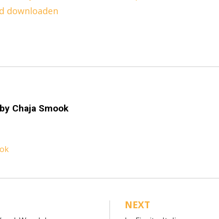
id downloaden
 by
Chaja Smook
ook
NEXT