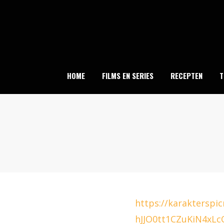
Skip
to
content
HOME
FILMS EN SERIES
RECEPTEN
T
https://karakterspi
hJJO0tt1CZuKiN4xL