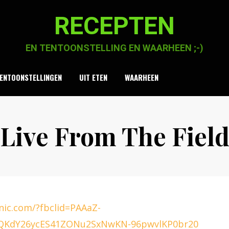
RECEPTEN
EN TENTOONSTELLING EN WAARHEEN ;-)
ENTOONSTELLINGEN
UIT ETEN
WAARHEEN
Live From The Fiel
Posted
by
15 juli 2021
Chaja Smook
on
cnic.com/?fbclid=PAAaZ-
cQKdY26ycES41ZONu2SxNwKN-96pwvlKP0br20