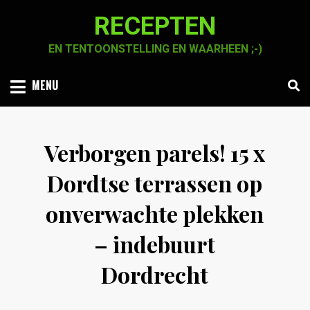
Skip
RECEPTEN
to
content
EN TENTOONSTELLING EN WAARHEEN ;-)
MENU
Verborgen parels! 15 x
Dordtse terrassen op
onverwachte plekken
– indebuurt
Dordrecht
Posted
by
26 augustus 2021
Chaja Smook