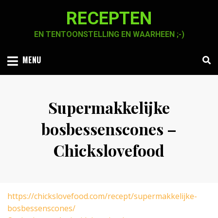
Skip
RECEPTEN
to
content
EN TENTOONSTELLING EN WAARHEEN ;-)
MENU
Supermakkelijke
bosbessenscones –
Chickslovefood
Posted
by
3 september 2021
Chaja Smook
on
https://chickslovefood.com/recept/supermakkelijke-
bosbessenscones/