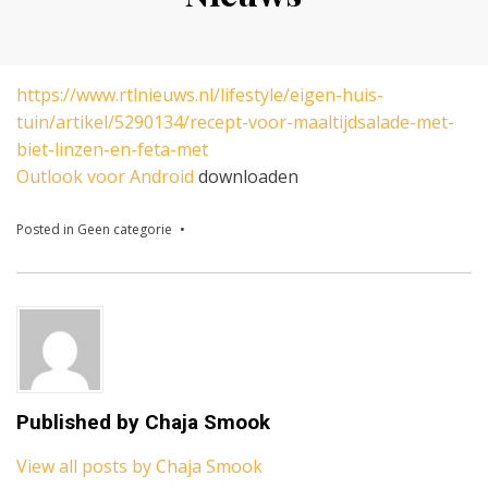
Posted
by
24 februari 2022
Chaja Smook
on
https://www.rtlnieuws.nl/lifestyle/eigen-huis-
tuin/artikel/5290134/recept-voor-maaltijdsalade-met-
biet-linzen-en-feta-met
Outlook voor Android
downloaden
Posted in
Geen categorie
Published by
Chaja Smook
View all posts by Chaja Smook