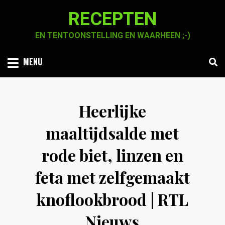
Skip
RECEPTEN
to
content
EN TENTOONSTELLING EN WAARHEEN ;-)
MENU
Heerlijke
maaltijdsalde met
rode biet, linzen en
feta met zelfgemaakt
knoflookbrood | RTL
Nieuws