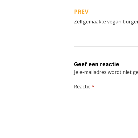
PREV
Bericht
Zelfgemaakte vegan burger
navigatie
Geef een reactie
Je e-mailadres wordt niet g
Reactie
*