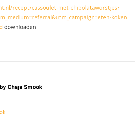
nt.nl/recept/cassoulet-met-chipolataworstjes?
m_medium=referral&utm_campaign=eten-koken
d
downloaden
 by
Chaja Smook
ook