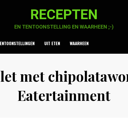
RECEPTEN
EN TENTOONSTELLING EN WAARHEEN ;-)
ENTOONSTELLINGEN
UIT ETEN
WAARHEEN
let met chipolatawor
Eatertainment
Posted
by
28 maart 2022
Chaja Smook
on