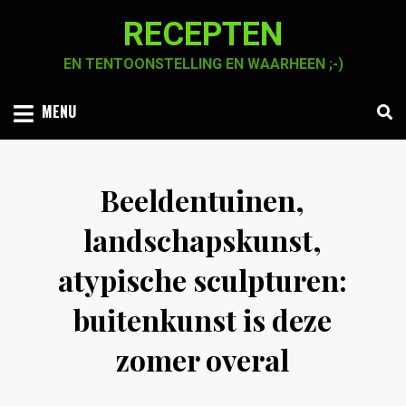
Skip
RECEPTEN
to
content
EN TENTOONSTELLING EN WAARHEEN ;-)
MENU
Beeldentuinen,
landschapskunst,
atypische sculpturen:
buitenkunst is deze
zomer overal
Posted
by
25 mei 2022
Chaja Smook