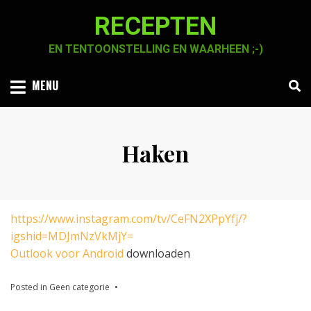
Skip
RECEPTEN
to
content
EN TENTOONSTELLING EN WAARHEEN ;-)
MENU
Haken
Posted
by
31 mei 2022
Chaja Smook
on
https://www.instagram.com/tv/CeFN2XPpYfj/?
igshid=MDJmNzVkMjY=
Outlook voor Android
downloaden
Posted in
Geen categorie