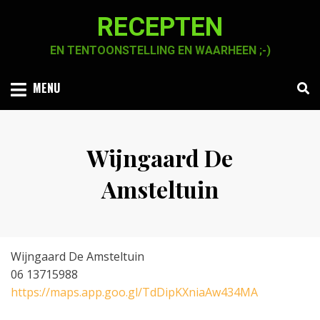
Skip
RECEPTEN
to
content
EN TENTOONSTELLING EN WAARHEEN ;-)
MENU
Wijngaard De
Amsteltuin
Posted
by
28 mei 2022
Chaja Smook
on
Wijngaard De Amsteltuin
06 13715988
https://maps.app.goo.gl/TdDipKXniaAw434MA