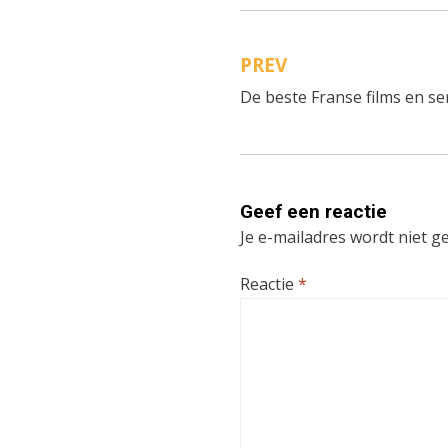
PREV
Bericht
De beste Franse films en ser
navigatie
Geef een reactie
Je e-mailadres wordt niet g
Reactie
*