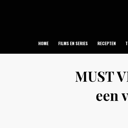
Skip
to
content
HOME
FILMS EN SERIES
RECEPTEN
T
MUST VIS
een 