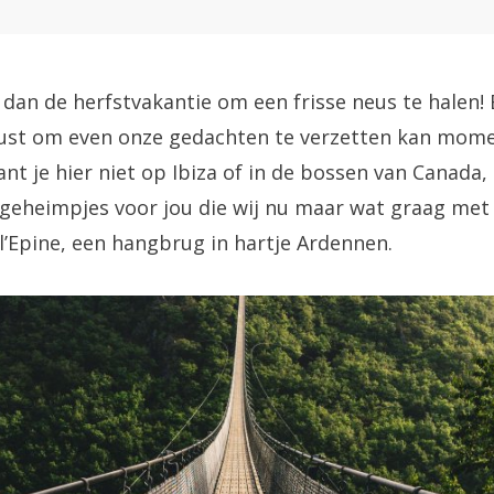
Posted
by
6 november 2020
Chaja Smook
on
an de herfstvakantie om een frisse neus te halen! E
kust om even onze gedachten te verzetten kan mom
ant je hier niet op Ibiza of in de bossen van Canada
 geheimpjes voor jou die wij nu maar wat graag met 
e l’Epine, een hangbrug in hartje Ardennen.