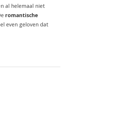
en al helemaal niet
 De
romantische
el even geloven dat