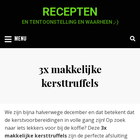
Skip
RECEPTEN
to
content
EN TENTOONSTELLING EN WAARHEEN ;-)
MENU
3x makkelijke
kersttruffels
Posted
by
13 december 2020
Chaja Smook
on
We zijn bijna halverwege december en dat betekent dat
de kerstvoorbereidingen in volle gang zijn! Op zoek
naar iets lekkers voor bij de koffie? Deze
3x
makkelijke kersttruffels
zijn de perfecte afsluiting