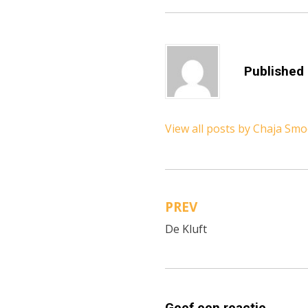
Published
View all posts by Chaja Sm
PREV
Bericht
De Kluft
navigatie
Geef een reactie