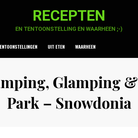
RECEPTEN
EN TENTOONSTELLING EN WAARHEEN ;-)
ENTOONSTELLINGEN
UIT ETEN
WAARHEEN
amping, Glamping &
Park – Snowdonia
Posted
by
17 januari 2021
Chaja Smook
on