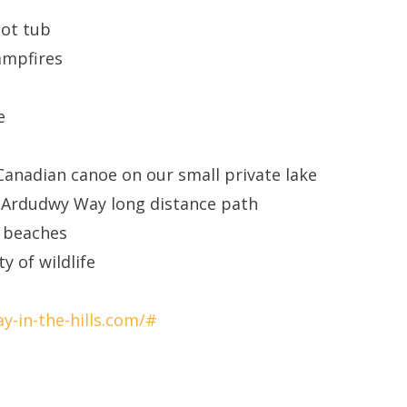
ot tub
ampfires
e
Canadian canoe on our small private lake
o Ardudwy Way long distance path
y beaches
y of wildlife
y-in-the-hills.com/#