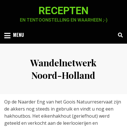
Skip
RECEPTEN
to
content
EN TENTOONSTELLING EN WAARHEEN ;-)
MENU
Wandelnetwerk
Noord-Holland
Posted
by
23 januari 2021
Chaja Smook
on
Op de Naarder Eng van het Goois Natuurreservaat zijn
de akkers nog steeds in gebruik en vindt u nog een
hakhoutbos. Het eikenhakhout (geriefhout) werd
geteeld en verkocht aan de leerlooierijen en