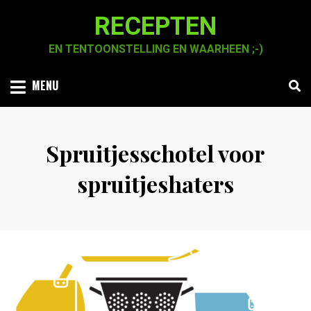
Skip
RECEPTEN
to
content
EN TENTOONSTELLING EN WAARHEEN ;-)
MENU
Spruitjesschotel voor
spruitjeshaters
Posted
by
4 maart 2021
Chaja Smook
on