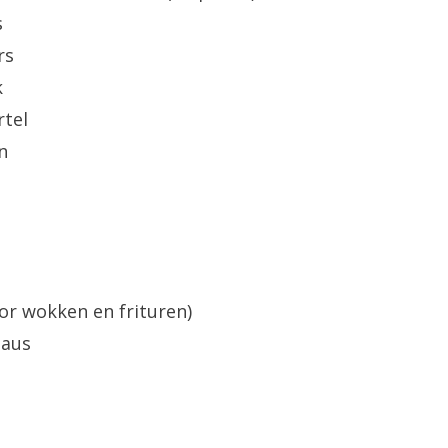
s
rs
k
tel
n
oor wokken en frituren)
saus