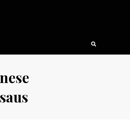
inese
isaus