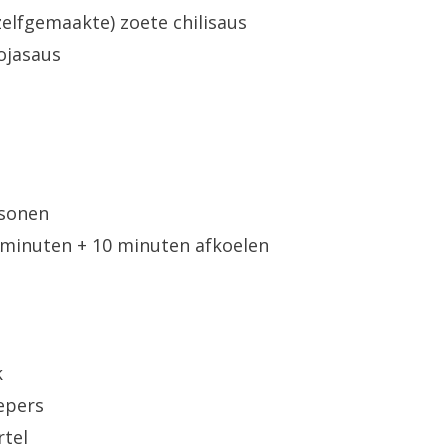
(zelfgemaakte) zoete chilisaus
sojasaus
rsonen
0 minuten + 10 minuten afkoelen
k
pepers
tel