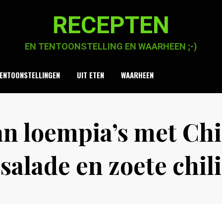
RECEPTEN
EN TENTOONSTELLING EN WAARHEEN ;-)
ENTOONSTELLINGEN
UIT ETEN
WAARHEEN
n loempia’s met Ch
salade en zoete chil
Posted
by
30 maart 2021
Chaja Smook
on