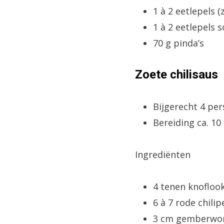
1 à 2 eetlepels 
1 à 2 eetlepels 
70 g pinda’s
Zoete chilisaus
Bijgerecht 4 pe
Bereiding ca. 1
Ingrediënten
4 tenen knofloo
6 à 7 rode chili
3 cm gemberwor