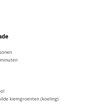
ade
rsonen
0 minuten
ool
milde kiemgroenten (koeling)