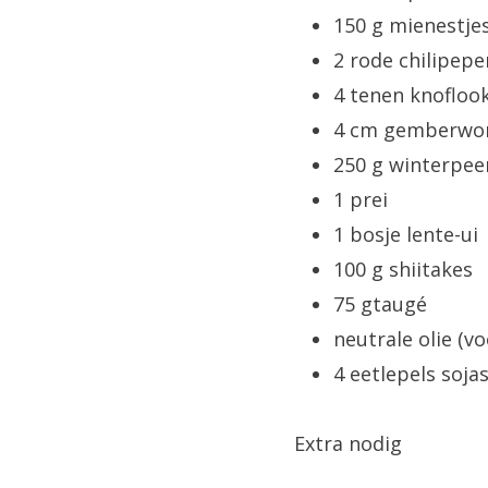
150 g mienestje
2 rode chilipepe
4 tenen knofloo
4 cm gemberwor
250 g winterpee
1 prei
1 bosje lente-ui
100 g shiitakes
75 gtaugé
neutrale olie (v
4 eetlepels soja
Extra nodig