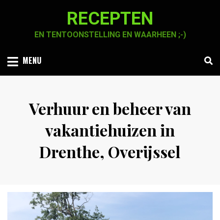
Skip
RECEPTEN
to
content
EN TENTOONSTELLING EN WAARHEEN ;-)
MENU
Verhuur en beheer van
vakantiehuizen in
Drenthe, Overijssel
Posted
by
3 april 2021
Chaja Smook
on