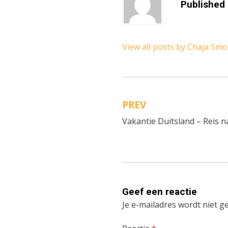
Published
View all posts by Chaja Sm
PREV
Bericht
Vakantie Duitsland – Reis na
navigatie
Geef een reactie
Je e-mailadres wordt niet g