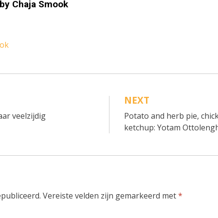
 by
Chaja Smook
ook
NEXT
ar veelzijdig
Potato and herb pie, chi
ketchup: Yotam Ottolenghi
epubliceerd.
Vereiste velden zijn gemarkeerd met
*