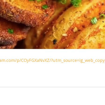
ram.com/p/COyFGXaNvXZ/?utm_source=ig_web_copy_