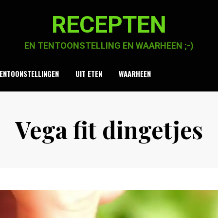
RECEPTEN
EN TENTOONSTELLING EN WAARHEEN ;-)
ENTOONSTELLINGEN
UIT ETEN
WAARHEEN
Vega fit dingetjes
Posted
by
15 mei 2021
Chaja Smook
on