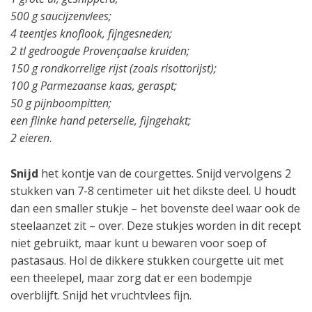
500 g saucijzenvlees;
4 teentjes knoflook, fijngesneden;
2 tl gedroogde Provençaalse kruiden;
150 g rondkorrelige rijst (zoals risottorijst);
100 g Parmezaanse kaas, geraspt;
50 g pijnboompitten;
een flinke hand peterselie, fijngehakt;
2 eieren
.
Snijd
het kontje van de courgettes. Snijd vervolgens 2
stukken van 7-8 centimeter uit het dikste deel. U houdt
dan een smaller stukje – het bovenste deel waar ook de
steelaanzet zit – over. Deze stukjes worden in dit recept
niet gebruikt, maar kunt u bewaren voor soep of
pastasaus. Hol de dikkere stukken courgette uit met
een theelepel, maar zorg dat er een bodempje
overblijft. Snijd het vruchtvlees fijn.