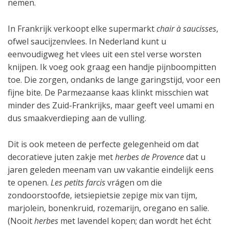
nemen.
In Frankrijk verkoopt elke supermarkt
chair à saucisses
,
ofwel saucijzenvlees. In Nederland kunt u
eenvoudigweg het vlees uit een stel verse worsten
knijpen. Ik voeg ook graag een handje pijnboompitten
toe. Die zorgen, ondanks de lange garingstijd, voor een
fijne bite. De Parmezaanse kaas klinkt misschien wat
minder des Zuid-Frankrijks, maar geeft veel umami en
dus smaakverdieping aan de vulling.
Dit is ook meteen de perfecte gelegenheid om dat
decoratieve juten zakje met
herbes de Provence
dat u
jaren geleden meenam van uw vakantie eindelijk eens
te openen.
Les petits farcis
vrágen om die
zondoorstoofde, ietsiepietsie zepige mix van tijm,
marjolein, bonenkruid, rozemarijn, oregano en salie.
(Nooit
herbes
met lavendel kopen; dan wordt het écht