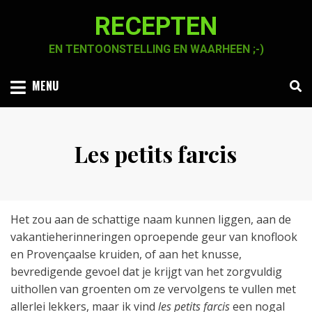
Skip
RECEPTEN
to
content
EN TENTOONSTELLING EN WAARHEEN ;-)
MENU
Les petits farcis
Posted
by
18 oktober 2020
Chaja Smook
on
Het zou aan de schattige naam kunnen liggen, aan de
vakantieherinneringen oproepende geur van knoflook
en Provençaalse kruiden, of aan het knusse,
bevredigende gevoel dat je krijgt van het zorgvuldig
uithollen van groenten om ze vervolgens te vullen met
allerlei lekkers, maar ik vind
les petits farcis
een nogal