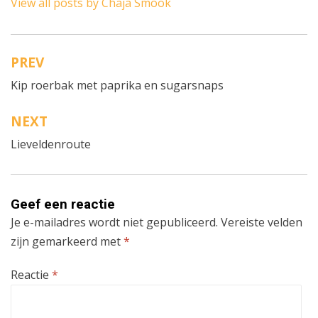
View all posts by Chaja Smook
PREV
Bericht
Kip roerbak met paprika en sugarsnaps
navigatie
NEXT
Lieveldenroute
Geef een reactie
Je e-mailadres wordt niet gepubliceerd.
Vereiste velden
zijn gemarkeerd met
*
Reactie
*