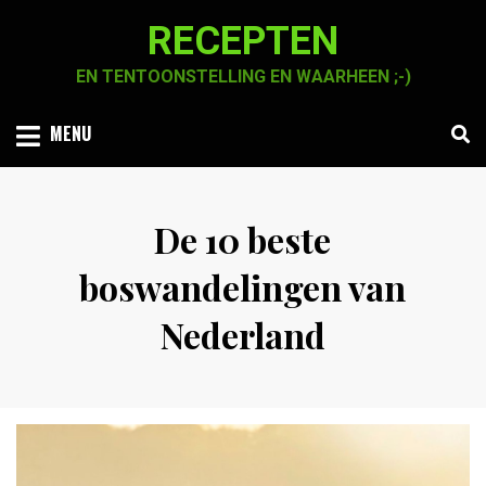
Skip
RECEPTEN
to
content
EN TENTOONSTELLING EN WAARHEEN ;-)
MENU
De 10 beste
boswandelingen van
Nederland
Posted
by
7 november 2020
Chaja Smook
on