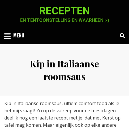
Skip
RECEPTEN
to
content
EN TENTOONSTELLING EN WAARHEEN ;-)
MENU
Kip in Italiaanse
roomsaus
Posted
by
24 december 2020
Chaja Smook
on
Kip in Italiaanse roomsaus, ultiem comfort food als je
het mij vraagt! Zo op de valreep voor de feestdagen
deel ik nog een laatste recept met je, dat met Kerst op
tafel mag komen. Maar eigenlijk ook op elke andere