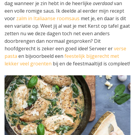
dag wanneer je zin hebt in de heerlijke
overdaad
van
een volle romige saus. Ik deelde al eerder mijn recept
voor
zalm in Italiaanse roomsaus
met je, en daar is dit
een variatie op. Weet jij al wat je met Kerst op tafel gaat
zetten nu we deze dagen toch net even anders
doorbrengen dan normaal gesproken? Dit
hoofdgerecht is zeker een goed idee! Serveer er
verse
pasta
en bijvoorbeeld een
feestelijk bijgerecht met
lekker veel groenten
bij en de feestmaaltijd is compleet!